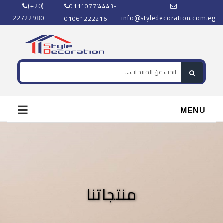
(+20)
0111077`4443-
22722980
info@styledecoration.com.eg
01061222216
☰
MENU
منتجاتنا