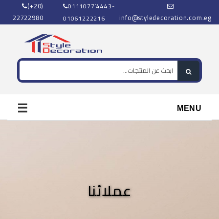
(+20)
0111077`4443-
22722980
info@styledecoration.com.eg
01061222216
☰
MENU
عملائنا