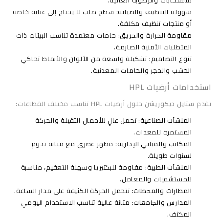
للانسكابات والرطوبة العالية.
سهولة التنظيف والصيانة
: سطح صلب لا يحتاج إلى عناية خاصة
أو منتجات تنظيف مكلفة.
مقاومة الحرارة والحريق
: خامات معتمدة تناسب البيئات ذات
المتطلبات الأمنية الصارمة.
تنوع التصاميم
: تشكيلة واسعة من الألوان والأنماط تحاكي
الخشب والحجر والخامات المعدنية.
استخدامات أرضيات HPL
تقدم
ستايل ديكوريشن
حلول أرضيات HPL تناسب مختلف القطاعات:
المنشآت الصناعية
: تحمل عالٍ للأحمال الثقيلة والحركة
المستمرة للمعدات.
المكاتب والمباني الإدارية
: مظهر عصري مع متانة تدوم
لسنوات طويلة.
المنشآت الطبية
: مقاومة للبكتيريا وسهلة التعقيم، مناسبة
للمستشفيات والمعامل.
المطارات والمحطات
: تتحمل الحركة الكثيفة على مدار الساعة.
المدارس والجامعات
: متانة عالية تناسب الاستخدام اليومي
المكثف.