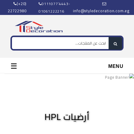
(+20)
0111077`4443-
22722980
info@styledecoration.com.eg
01061222216
☰
MENU
أرضيات HPL