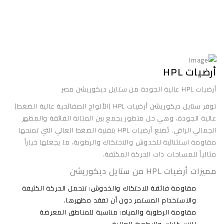
أرضيات HPL
أرضيات HPL عالية الجودة من ستايل ديكوريشن مصر
توفر
ستايل ديكوريشن
أرضيات HPL (الألواح الصفائحية عالية الضغط)
عالية الجودة، وهي حل متطور يجمع بين المتانة الفائقة والمظهر
الجمالي الراقي. تُصنع أرضيات HPL بتقنية الضغط العالي التي تمنحها
مقاومة استثنائية للخدوش والاحتكاك والرطوبة، ما يجعلها خياراً
مثالياً للمساحات ذات الحركة المكثفة.
مميزات أرضيات HPL من ستايل ديكوريشن
مقاومة فائقة للاحتكاك والخدوش
: تتحمل الحركة الكثيفة
والاستخدام المستمر دون أن تفقد مظهرها.
مقاومة الرطوبة والمياه
: مناسبة للمناطق المعرضة