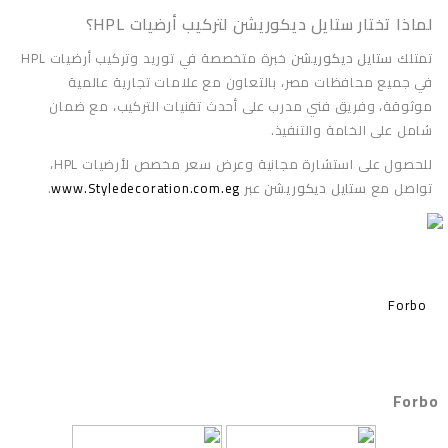
لماذا تختار ستايل ديكوريشن لتركيب أرضيات HPL؟
تمتلك
ستايل ديكوريشن
خبرة متخصصة في توريد وتركيب أرضيات HPL
في جميع محافظات مصر، بالتعاون مع علامات تجارية عالمية
موثوقة، وفريق فني مدرب على أحدث تقنيات التركيب، مع ضمان
شامل على الخامة والتنفيذ.
للحصول على استشارة مجانية وعرض سعر مخصص لأرضيات HPL،
تواصل مع
ستايل ديكوريشن
عبر
www.Styledecoration.com.eg
.
Forbo