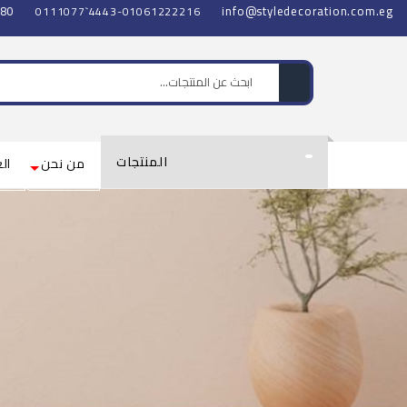
980
info@styledecoration.com.eg
0111077`4443-01061222216
المنتجات
من نحن
الع